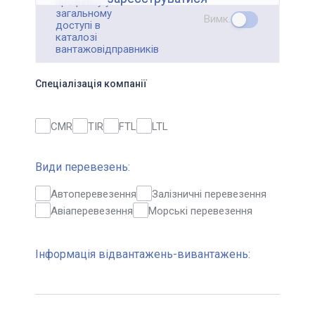
профайлу у
загальному
Вимк.
доступі в
каталозі
вантажовідправників
Спеціалізація компанії
CMR
TIR
FTL
LTL
Види перевезень:
Автоперевезення
Залізничні перевезення
Авіаперевезення
Морські перевезення
Інформація відвантажень-вивантажень: