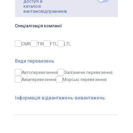
доступі в
каталозі
вантажовідправників
Спеціалізація компанії
CMR
TIR
FTL
LTL
Види перевезень:
Автоперевезення
Залізничні перевезення
Авіаперевезення
Морські перевезення
Інформація відвантажень-вивантажень: