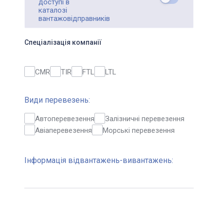
доступі в
каталозі
вантажовідправників
Спеціалізація компанії
CMR
TIR
FTL
LTL
Види перевезень:
Автоперевезення
Залізничні перевезення
Авіаперевезення
Морські перевезення
Інформація відвантажень-вивантажень: