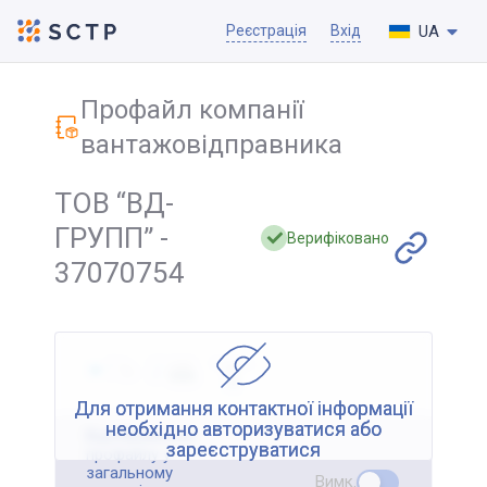
UA
Реєстрація
Вхід
Профайл компанії
вантажовідправника
ТОВ “ВД-
ГРУПП” -
Верифіковано
37070754
Для отримання контактної інформації
необхідно авторизуватися або
Відображення
зареєструватися
профайлу у
загальному
Вимк.