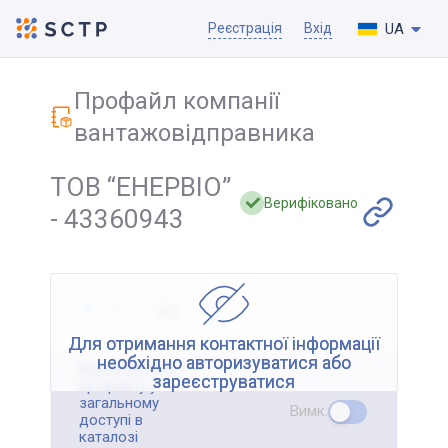
UA
Реєстрація
Вхід
Профайл компанії
вантажовідправника
ТОВ “ЕНЕРВІО”
Верифіковано
- 43360943
Для отримання контактної інформації
необхідно авторизуватися або
Відображення
зареєструватися
профайлу у
загальному
Вимк.
доступі в
каталозі