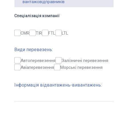
вантажовідправників
Спеціалізація компанії
CMR
TIR
FTL
LTL
Види перевезень:
Автоперевезення
Залізничні перевезення
Авіаперевезення
Морські перевезення
Інформація відвантажень-вивантажень: