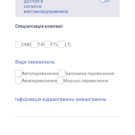
доступі в
каталозі
вантажовідправників
Спеціалізація компанії
CMR
TIR
FTL
LTL
Види перевезень:
Автоперевезення
Залізничні перевезення
Авіаперевезення
Морські перевезення
Інформація відвантажень-вивантажень: