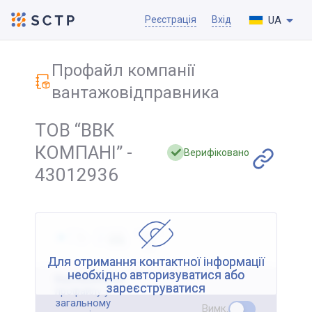
UA
Реєстрація
Вхід
Профайл компанії
вантажовідправника
ТОВ “ВВК
КОМПАНІ” -
Верифіковано
43012936
Для отримання контактної інформації
необхідно авторизуватися або
Відображення
зареєструватися
профайлу у
загальному
Вимк.