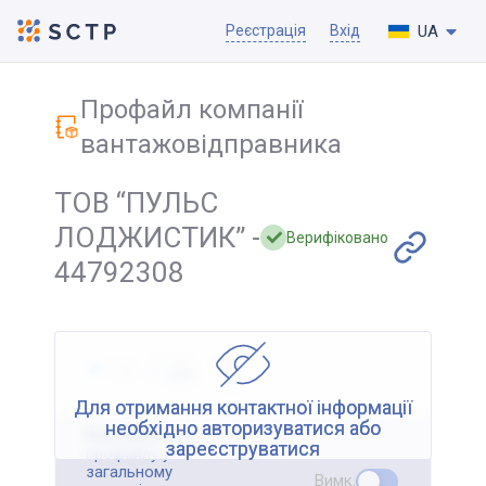
UA
Реєстрація
Вхід
Профайл компанії
вантажовідправника
ТОВ “ПУЛЬС
ЛОДЖИСТИК” -
Верифіковано
44792308
Для отримання контактної інформації
необхідно авторизуватися або
Відображення
зареєструватися
профайлу у
загальному
Вимк.