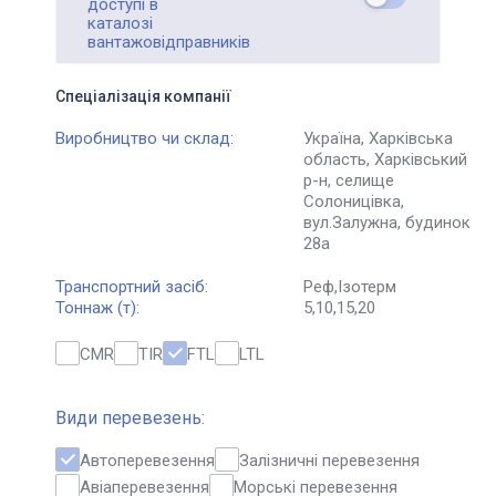
доступі в
каталозі
вантажовідправників
Спеціалізація компанії
Виробництво чи склад:
Україна, Харківська
область, Харківський
р-н, селище
Солоницівка,
вул.Залужна, будинок
28а
Транспортний засіб:
Реф
Ізотерм
Тоннаж (т):
5
10
15
20
CMR
TIR
FTL
LTL
Види перевезень:
Автоперевезення
Залізничні перевезення
Авіаперевезення
Морські перевезення