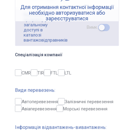
Для отримання контактної інформації
необхідно авторизуватися або
Відображення
зареєструватися
профайлу у
загальному
Вимк.
доступі в
каталозі
вантажовідправників
Спеціалізація компанії
CMR
TIR
FTL
LTL
Види перевезень:
Автоперевезення
Залізничні перевезення
Авіаперевезення
Морські перевезення
Інформація відвантажень-вивантажень: