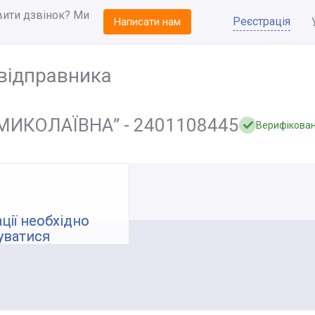
вити дзвінок? Ми
Реєстрація
Написати нам
відправника
МИКОЛАЇВНА” - 2401108445
Верифікова
ції необхідно
уватися