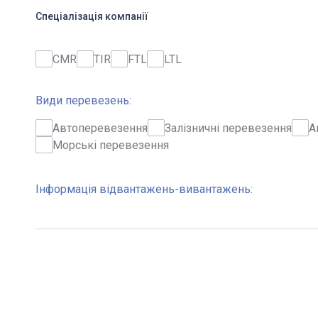
Спеціалізація компанії
CMR
TIR
FTL
LTL
Види перевезень:
Автоперевезення
Залізничні перевезення
А
Морські перевезення
Інформація відвантажень-вивантажень: