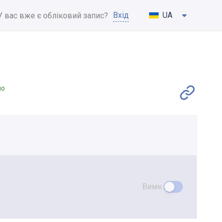
Вхід
UA
У вас вже є обліковий запис?
но
Вимк.