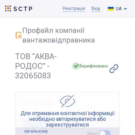
UA
Реєстрація
Вхід
Профайл компанії
вантажовідправника
ТОВ “АКВА-
РОДОС” -
Верифіковано
32065083
Для отримання контактної інформації
необхідно авторизуватися або
Відображення
зареєструватися
профайлу у
загальному
Вимк.