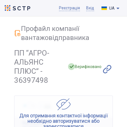
UA
Реєстрація
Вхід
Профайл компанії
вантажовідправника
ПП “АГРО-
АЛЬЯНС
Верифіковано
ПЛЮС” -
36397498
Для отримання контактної інформації
необхідно авторизуватися або
Відображення
зареєструватися