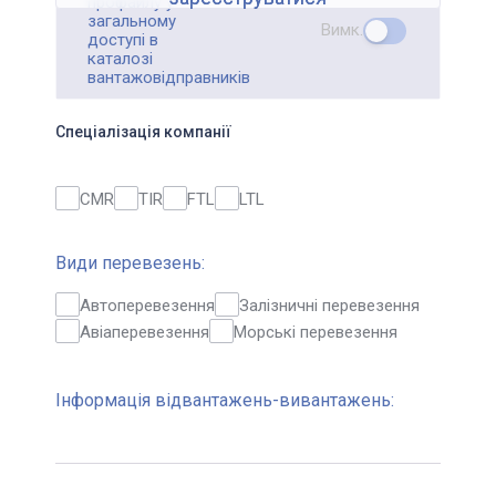
профайлу у
загальному
Вимк.
доступі в
каталозі
вантажовідправників
Спеціалізація компанії
CMR
TIR
FTL
LTL
Види перевезень:
Автоперевезення
Залізничні перевезення
Авіаперевезення
Морські перевезення
Інформація відвантажень-вивантажень: