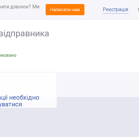
вити дзвінок? Ми
Реєстрація
Написати нам
відправника
іковано
ції необхідно
уватися