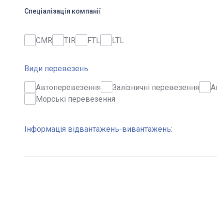
Спеціалізація компанії
CMR
TIR
FTL
LTL
Види перевезень:
Автоперевезення
Залізничні перевезення
А
Морські перевезення
Інформація відвантажень-вивантажень: