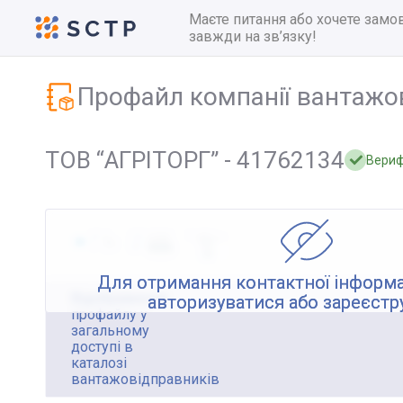
Маєте питання або хочете замо
завжди на зв’язку!
Профайл компанії вантажо
ТОВ “АГРІТОРГ” - 41762134
Вериф
Для отримання контактної інформа
Відображення
авторизуватися або зареєстр
профайлу у
загальному
доступі в
каталозі
вантажовідправників