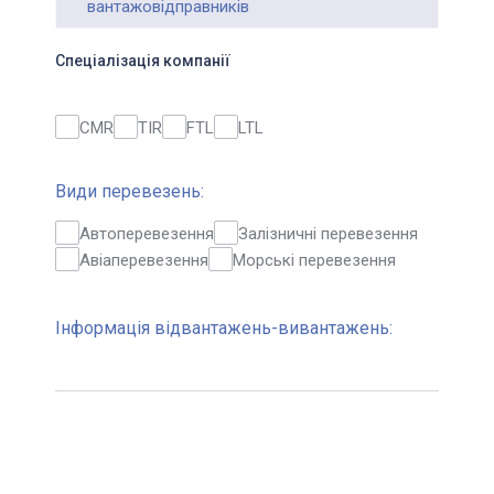
вантажовідправників
Спеціалізація компанії
CMR
TIR
FTL
LTL
Види перевезень:
Автоперевезення
Залізничні перевезення
Авіаперевезення
Морські перевезення
Інформація відвантажень-вивантажень: