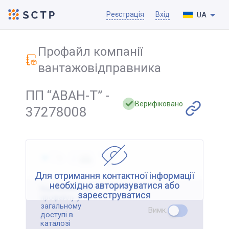
UA
Реєстрація
Вхід
Профайл компанії
вантажовідправника
ПП “АВАН-Т” -
Верифіковано
37278008
Для отримання контактної інформації
необхідно авторизуватися або
Відображення
зареєструватися
профайлу у
загальному
Вимк.
доступі в
каталозі