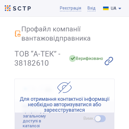
UA
Реєстрація
Вхід
Профайл компанії
вантажовідправника
ТОВ “А-ТЕК” -
Верифіковано
38182610
Для отримання контактної інформації
необхідно авторизуватися або
Відображення
зареєструватися
профайлу у
загальному
Вимк.
доступі в
каталозі