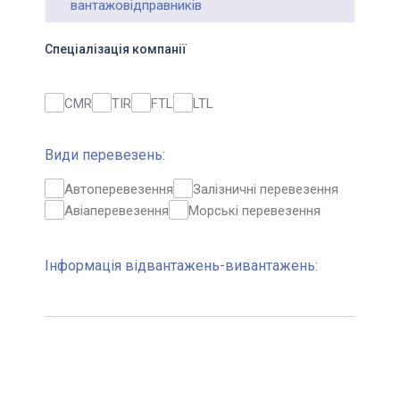
вантажовідправників
Спеціалізація компанії
CMR
TIR
FTL
LTL
Види перевезень:
Автоперевезення
Залізничні перевезення
Авіаперевезення
Морські перевезення
Інформація відвантажень-вивантажень: