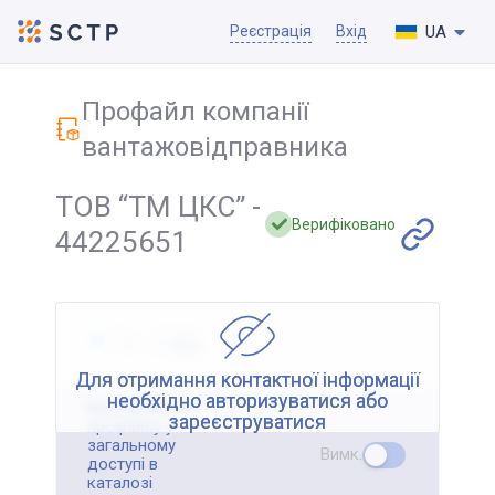
UA
Реєстрація
Вхід
Профайл компанії
вантажовідправника
ТОВ “ТМ ЦКС” -
Верифіковано
44225651
Для отримання контактної інформації
необхідно авторизуватися або
Відображення
зареєструватися
профайлу у
загальному
Вимк.
доступі в
каталозі