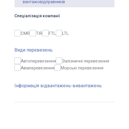
вантажовідправників
Спеціалізація компанії
CMR
TIR
FTL
LTL
Види перевезень:
Автоперевезення
Залізничні перевезення
Авіаперевезення
Морські перевезення
Інформація відвантажень-вивантажень: