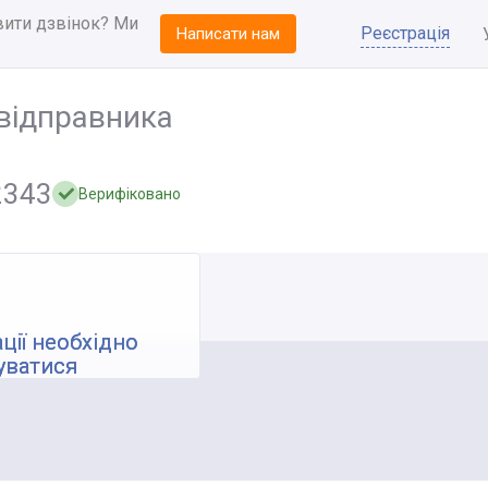
вити дзвінок? Ми
Реєстрація
Написати нам
відправника
2343
Верифіковано
ції необхідно
уватися