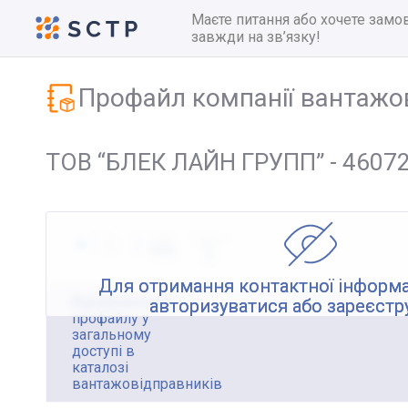
Маєте питання або хочете замо
завжди на зв’язку!
Профайл компанії вантажо
ТОВ “БЛЕК ЛАЙН ГРУПП” - 4607
Для отримання контактної інформа
Відображення
авторизуватися або зареєстр
профайлу у
загальному
доступі в
каталозі
вантажовідправників