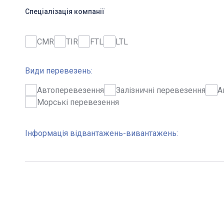
Спеціалізація компанії
CMR
TIR
FTL
LTL
Види перевезень:
Автоперевезення
Залізничні перевезення
А
Морські перевезення
Інформація відвантажень-вивантажень: