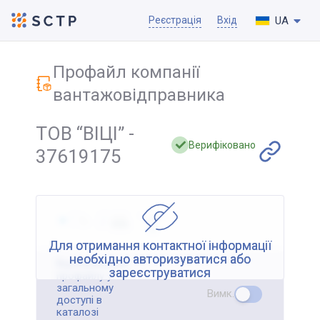
UA
Реєстрація
Вхід
Профайл компанії
вантажовідправника
ТОВ “ВІЦІ” -
Верифіковано
37619175
Для отримання контактної інформації
необхідно авторизуватися або
Відображення
зареєструватися
профайлу у
загальному
Вимк.
доступі в
каталозі