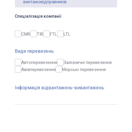
вантажовідправників
Спеціалізація компанії
CMR
TIR
FTL
LTL
Види перевезень:
Автоперевезення
Залізничні перевезення
Авіаперевезення
Морські перевезення
Інформація відвантажень-вивантажень: