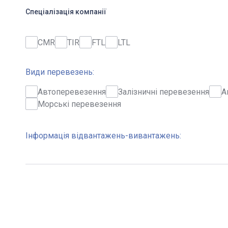
Спеціалізація компанії
CMR
TIR
FTL
LTL
Види перевезень:
Автоперевезення
Залізничні перевезення
А
Морські перевезення
Інформація відвантажень-вивантажень: