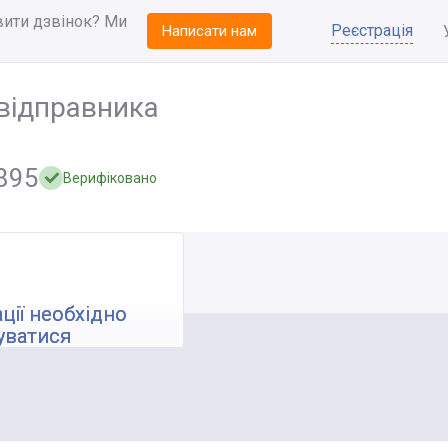
вити дзвінок? Ми
Реєстрація
Написати нам
відправника
895
Верифіковано
ції необхідно
уватися