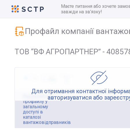
Маєте питання або хочете замо
завжди на зв’язку!
Профайл компанії вантажо
ТОВ “ВФ АГРОПАРТНЕР” - 40857
Для отримання контактної інформа
Відображення
авторизуватися або зареєстр
профайлу у
загальному
доступі в
каталозі
вантажовідправників