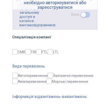
необхідно авторизуватися або
Відображення
зареєструватися
профайлу у
загальному
Вимк.
доступі в
каталозі
вантажовідправників
Спеціалізація компанії
CMR
TIR
FTL
LTL
Види перевезень:
Автоперевезення
Залізничні перевезення
Авіаперевезення
Морські перевезення
Інформація відвантажень-вивантажень: