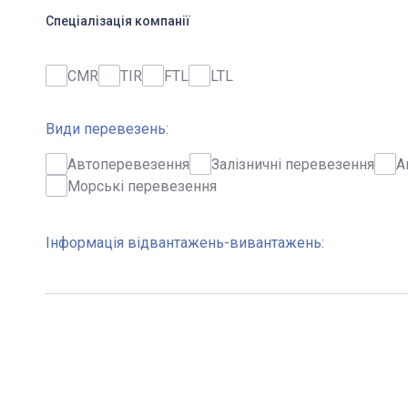
Спеціалізація компанії
CMR
TIR
FTL
LTL
Види перевезень:
Автоперевезення
Залізничні перевезення
А
Морські перевезення
Інформація відвантажень-вивантажень: