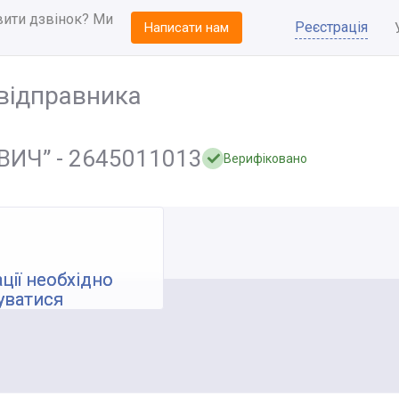
вити дзвінок? Ми
Реєстрація
Написати нам
відправника
ИЧ” - 2645011013
Верифіковано
ції необхідно
уватися