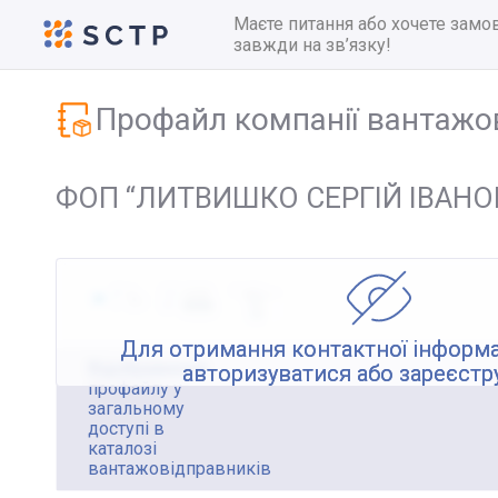
Маєте питання або хочете замо
завжди на зв’язку!
Профайл компанії вантажо
ФОП “ЛИТВИШКО СЕРГІЙ ІВАНОВ
Для отримання контактної інформа
Відображення
авторизуватися або зареєстр
профайлу у
загальному
доступі в
каталозі
вантажовідправників