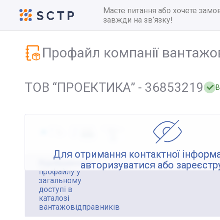
Маєте питання або хочете замо
завжди на зв’язку!
Профайл компанії вантажо
ТОВ “ПРОЕКТИКА” - 36853219
В
Для отримання контактної інформа
Відображення
авторизуватися або зареєстр
профайлу у
загальному
доступі в
каталозі
вантажовідправників