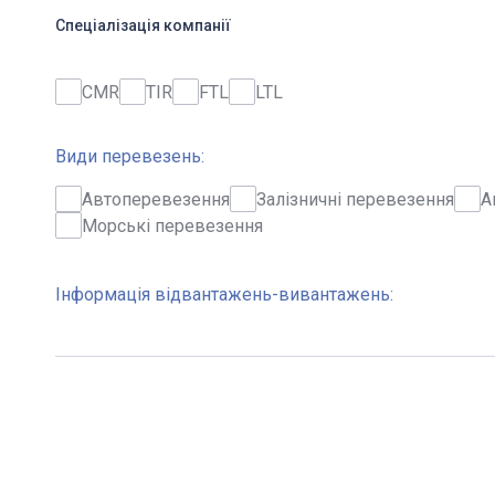
Спеціалізація компанії
CMR
TIR
FTL
LTL
Види перевезень:
Автоперевезення
Залізничні перевезення
А
Морські перевезення
Інформація відвантажень-вивантажень: