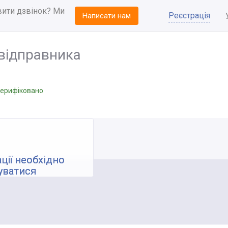
вити дзвінок? Ми
Реєстрація
Написати нам
відправника
ерифіковано
ції необхідно
уватися