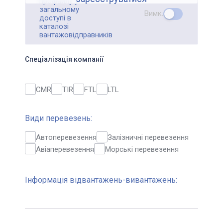
профайлу у
загальному
Вимк.
доступі в
каталозі
вантажовідправників
Спеціалізація компанії
CMR
TIR
FTL
LTL
Види перевезень:
Автоперевезення
Залізничні перевезення
Авіаперевезення
Морські перевезення
Інформація відвантажень-вивантажень: