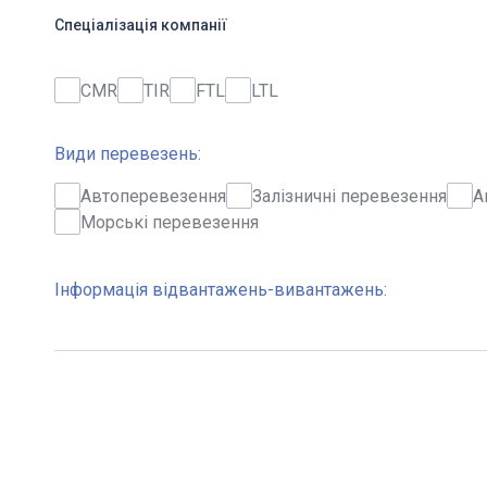
Спеціалізація компанії
CMR
TIR
FTL
LTL
Види перевезень:
Автоперевезення
Залізничні перевезення
А
Морські перевезення
Інформація відвантажень-вивантажень: