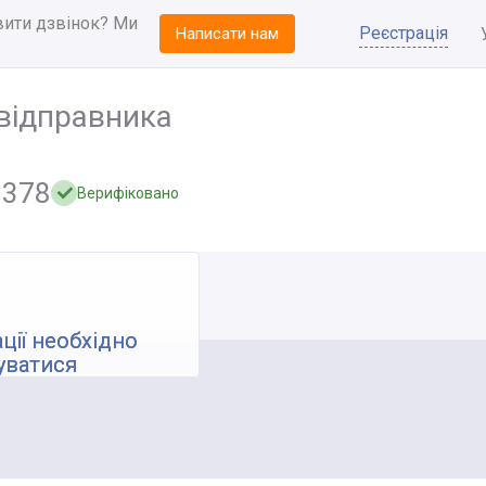
вити дзвінок? Ми
Реєстрація
Написати нам
відправника
3378
Верифіковано
ції необхідно
уватися