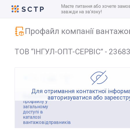
Маєте питання або хочете замо
завжди на зв’язку!
Профайл компанії вантажо
ТОВ “ІНГУЛ-ОПТ-СЕРВІС” - 2368
Для отримання контактної інформа
Відображення
авторизуватися або зареєстр
профайлу у
загальному
доступі в
каталозі
вантажовідправників