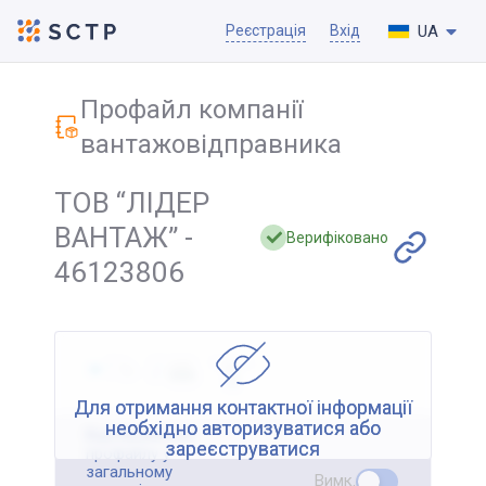
UA
Реєстрація
Вхід
Профайл компанії
вантажовідправника
ТОВ “ЛІДЕР
ВАНТАЖ” -
Верифіковано
46123806
Для отримання контактної інформації
необхідно авторизуватися або
Відображення
зареєструватися
профайлу у
загальному
Вимк.