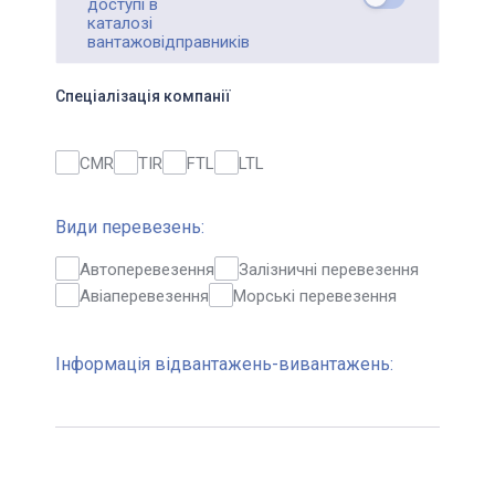
доступі в
каталозі
вантажовідправників
Спеціалізація компанії
CMR
TIR
FTL
LTL
Види перевезень:
Автоперевезення
Залізничні перевезення
Авіаперевезення
Морські перевезення
Інформація відвантажень-вивантажень: