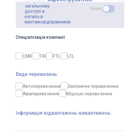
профайлу у
загальному
Вимк.
доступі в
каталозі
вантажовідправників
Спеціалізація компанії
CMR
TIR
FTL
LTL
Види перевезень:
Автоперевезення
Залізничні перевезення
Авіаперевезення
Морські перевезення
Інформація відвантажень-вивантажень: