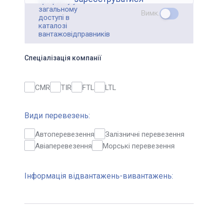
профайлу у
загальному
Вимк.
доступі в
каталозі
вантажовідправників
Спеціалізація компанії
CMR
TIR
FTL
LTL
Види перевезень:
Автоперевезення
Залізничні перевезення
Авіаперевезення
Морські перевезення
Інформація відвантажень-вивантажень: