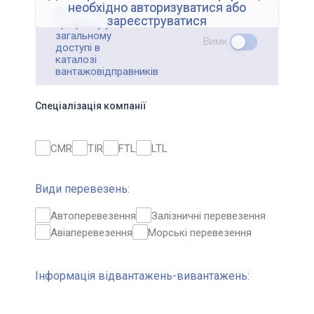
необхідно авторизуватися або
Відображення
зареєструватися
профайлу у
загальному
Вимк.
доступі в
каталозі
вантажовідправників
Спеціалізація компанії
CMR
TIR
FTL
LTL
Види перевезень:
Автоперевезення
Залізничні перевезення
Авіаперевезення
Морські перевезення
Інформація відвантажень-вивантажень: