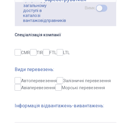
профайлу у
загальному
Вимк.
доступі в
каталозі
вантажовідправників
Спеціалізація компанії
CMR
TIR
FTL
LTL
Види перевезень:
Автоперевезення
Залізничні перевезення
Авіаперевезення
Морські перевезення
Інформація відвантажень-вивантажень: