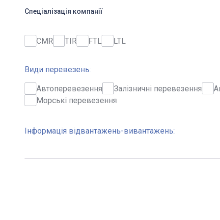
Спеціалізація компанії
CMR
TIR
FTL
LTL
Види перевезень:
Автоперевезення
Залізничні перевезення
А
Морські перевезення
Інформація відвантажень-вивантажень: