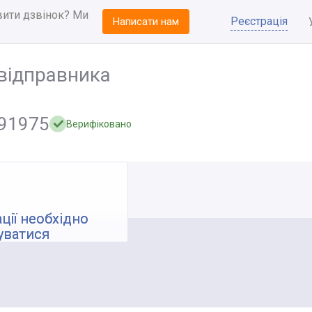
вити дзвінок? Ми
Реєстрація
Написати нам
відправника
91975
Верифіковано
ції необхідно
уватися