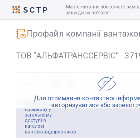
Маєте питання або хочете замо
завжди на зв’язку!
Профайл компанії вантажо
ТОВ “АЛЬФАТРАНССЕРВІС” - 371
Для отримання контактної інформа
Відображення
авторизуватися або зареєстр
профайлу у
загальному
доступі в
каталозі
вантажовідправників