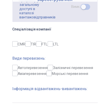
профайлу у
загальному
Вимк.
доступі в
каталозі
вантажовідправників
Спеціалізація компанії
CMR
TIR
FTL
LTL
Види перевезень:
Автоперевезення
Залізничні перевезення
Авіаперевезення
Морські перевезення
Інформація відвантажень-вивантажень: