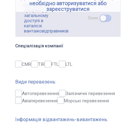
необхідно авторизуватися або
Відображення
зареєструватися
профайлу у
загальному
Вимк.
доступі в
каталозі
вантажовідправників
Спеціалізація компанії
CMR
TIR
FTL
LTL
Види перевезень:
Автоперевезення
Залізничні перевезення
Авіаперевезення
Морські перевезення
Інформація відвантажень-вивантажень: