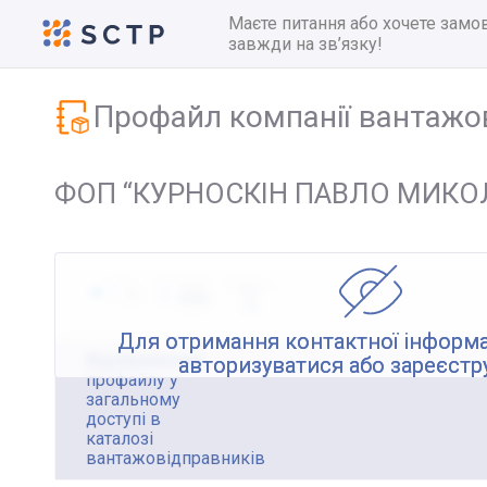
Маєте питання або хочете замо
завжди на зв’язку!
Профайл компанії вантажо
ФОП “КУРНОСКІН ПАВЛО МИКОЛ
Для отримання контактної інформа
Відображення
авторизуватися або зареєстр
профайлу у
загальному
доступі в
каталозі
вантажовідправників