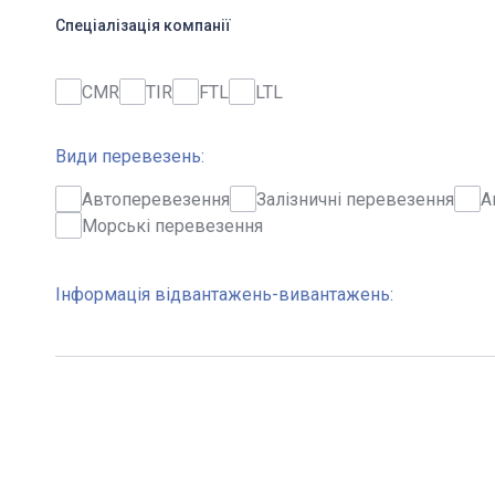
Спеціалізація компанії
CMR
TIR
FTL
LTL
Види перевезень:
Автоперевезення
Залізничні перевезення
А
Морські перевезення
Інформація відвантажень-вивантажень: