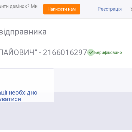
вити дзвінок? Ми
Реєстрація
Написати нам
відправника
АЙОВИЧ” - 2166016297
Верифіковано
ції необхідно
уватися