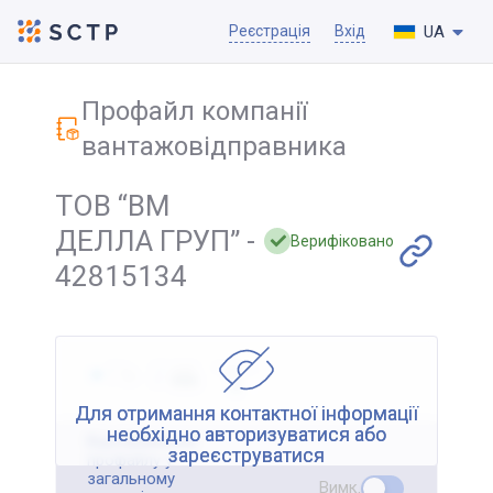
UA
Реєстрація
Вхід
Профайл компанії
вантажовідправника
ТОВ “ВМ
ДЕЛЛА ГРУП” -
Верифіковано
42815134
Для отримання контактної інформації
необхідно авторизуватися або
Відображення
зареєструватися
профайлу у
загальному
Вимк.