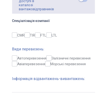
доступі в
каталозі
вантажовідправників
Спеціалізація компанії
CMR
TIR
FTL
LTL
Види перевезень:
Автоперевезення
Залізничні перевезення
Авіаперевезення
Морські перевезення
Інформація відвантажень-вивантажень: