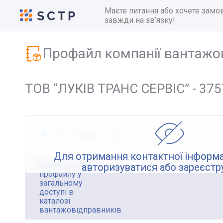
Маєте питання або хочете замо
завжди на зв’язку!
Профайл компанії вантажо
ТОВ “ЛУКІВ ТРАНС СЕРВІС” - 37
Для отримання контактної інформа
Відображення
авторизуватися або зареєстр
профайлу у
загальному
доступі в
каталозі
вантажовідправників