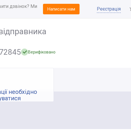
вити дзвінок? Ми
Реєстрація
Написати нам
відправника
572845
Верифіковано
ції необхідно
уватися