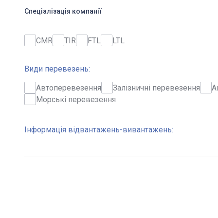
Спеціалізація компанії
CMR
TIR
FTL
LTL
Види перевезень:
Автоперевезення
Залізничні перевезення
А
Морські перевезення
Інформація відвантажень-вивантажень: