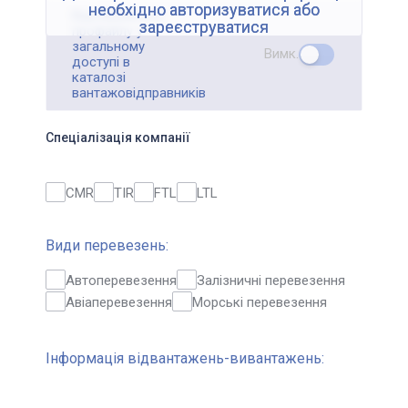
необхідно авторизуватися або
Відображення
зареєструватися
профайлу у
загальному
Вимк.
доступі в
каталозі
вантажовідправників
Спеціалізація компанії
CMR
TIR
FTL
LTL
Види перевезень:
Автоперевезення
Залізничні перевезення
Авіаперевезення
Морські перевезення
Інформація відвантажень-вивантажень: