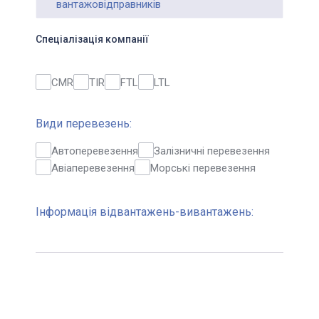
вантажовідправників
Спеціалізація компанії
CMR
TIR
FTL
LTL
Види перевезень:
Автоперевезення
Залізничні перевезення
Авіаперевезення
Морські перевезення
Інформація відвантажень-вивантажень: