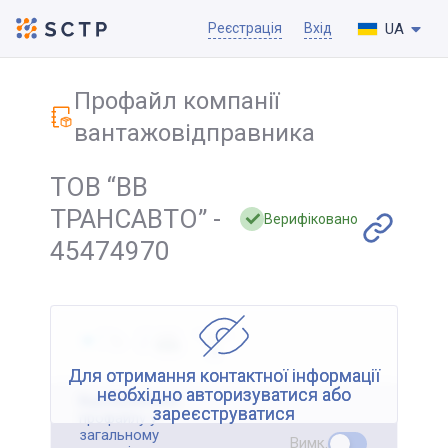
UA
Реєстрація
Вхід
Профайл компанії
вантажовідправника
ТОВ “ВВ
ТРАНСАВТО” -
Верифіковано
45474970
Для отримання контактної інформації
необхідно авторизуватися або
Відображення
зареєструватися
профайлу у
загальному
Вимк.