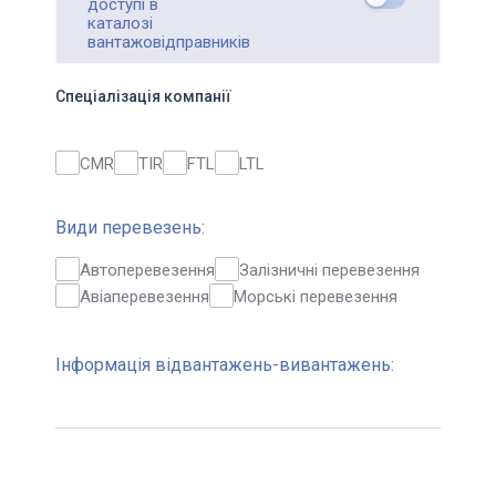
доступі в
каталозі
вантажовідправників
Спеціалізація компанії
CMR
TIR
FTL
LTL
Види перевезень:
Автоперевезення
Залізничні перевезення
Авіаперевезення
Морські перевезення
Інформація відвантажень-вивантажень: