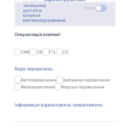
профайлу у
загальному
Вимк.
доступі в
каталозі
вантажовідправників
Спеціалізація компанії
CMR
TIR
FTL
LTL
Види перевезень:
Автоперевезення
Залізничні перевезення
Авіаперевезення
Морські перевезення
Інформація відвантажень-вивантажень: